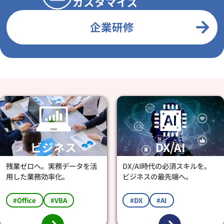
カスタマイズ
企業研修
ビジネス
DX/AI
残業ゼロへ。実務データを活
DX/AI時代の必須スキルを。
用した業務効率化。
ビジネスの最先端へ。
#Office
#VBA
#DX
#AI