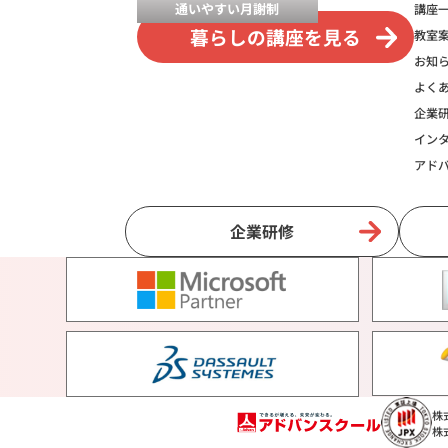
通いやすい月謝制
講座
暮らしの講座を見る
教室
お知
よく
企業
イン
アド
企業研修
株
株