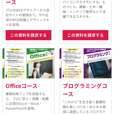
ース
パソコンでカタチにする、も
のづくり。建築・土木・機
プロのWEBデザイナーから自
械・インテリア業界などで活
社サイトの管理まで。今や必
躍できるスキルを。
須のWEB知識とデザインスキ
ルを習得。
この資料を請求する
この資料を請求する
Officeコース
プログラミングコ
ース
業務効率アップを目指すな
ら、プロに学ぶ！就職・転職
“これから”を生き抜く基礎知
に必須のExcel・Word・
識を身につける！あらゆる領
PowerPointを習得。
域に浸透しているプログラミ