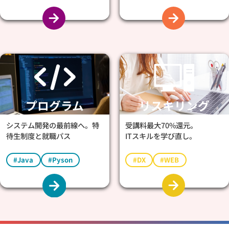
プログラム
リスキリング
システム開発の最前線へ。特
受講料最大70%還元。
待生制度と就職パス
ITスキルを学び直し。
#Java
#Pyson
#DX
#WEB