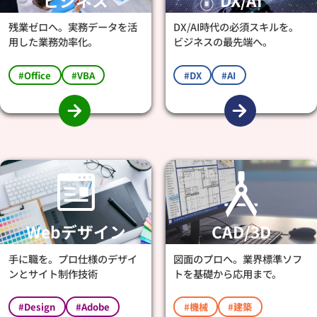
ビジネス
DX/AI
残業ゼロへ。実務データを活
DX/AI時代の必須スキルを。
用した業務効率化。
ビジネスの最先端へ。
#Office
#VBA
#DX
#AI
Webデザイン
CAD/3D
手に職を。プロ仕様のデザイ
図面のプロへ。業界標準ソフ
ンとサイト制作技術
トを基礎から応用まで。
#Design
#Adobe
#機械
#建築