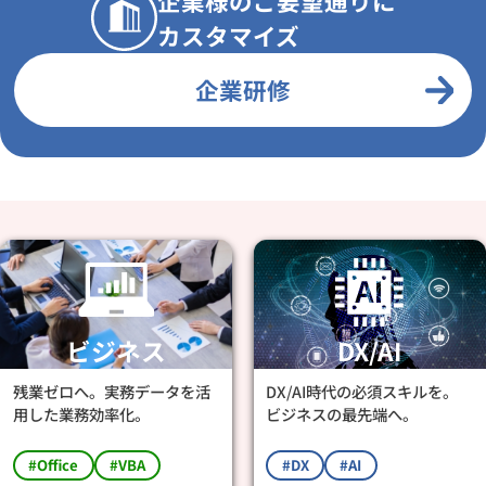
企業様のご要望通りに
カスタマイズ
企業研修
ビジネス
DX/AI
残業ゼロへ。実務データを活
DX/AI時代の必須スキルを。
用した業務効率化。
ビジネスの最先端へ。
#Office
#VBA
#DX
#AI