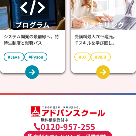
プログラム
リスキリング
システム開発の最前線へ。特
受講料最大70%還元。
待生制度と就職パス
ITスキルを学び直し。
#Java
#Pyson
#DX
#WEB
無料相談受付中
0120-957-255