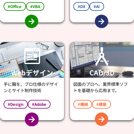
#Office
#VBA
#DX
#AI
Webデザイン
CAD/3D
手に職を。プロ仕様のデザイ
図面のプロへ。業界標準ソフ
ンとサイト制作技術
トを基礎から応用まで。
#Design
#Adobe
#機械
#建築