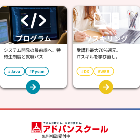
プログラム
リスキリング
システム開発の最前線へ。特
受講料最大70%還元。
待生制度と就職パス
ITスキルを学び直し。
#Java
#Pyson
#DX
#WEB
無料相談受付中